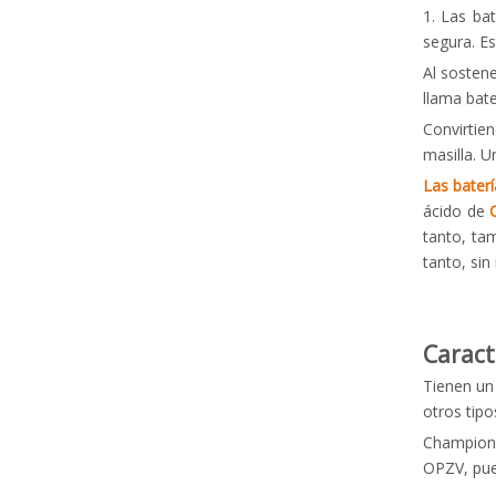
1. Las ba
segura. E
Al sostene
llama bat
Convirtien
masilla. U
Las bater
ácido de
tanto, ta
tanto, si
Caract
Tienen un 
otros tipo
Champion 
OPZV, pue