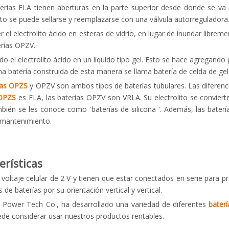
terías FLA tienen aberturas en la parte superior desde donde se va
sto se puede sellarse y reemplazarse con una válvula autorreguladora
r el electrolito ácido en esteras de vidrio, en lugar de inundar libre
erías OPZV.
do el electrolito ácido en un líquido tipo gel. Esto se hace agregando 
na batería construida de esta manera se llama batería de celda de gel
ías OPZS
y OPZV son ambos tipos de baterías tubulares. Las diferenci
OPZS
es FLA, las baterías OPZV son VRLA. Su electrolito se convierte
mbién se les conoce como 'baterías de silicona '. Además, las baterí
n mantenimiento.
erísticas
voltaje celular de 2 V y tienen que estar conectados en serie para p
s de baterías por su orientación vertical y vertical.
Power Tech Co., ha desarrollado una variedad de diferentes
bater
de considerar usar nuestros productos rentables.