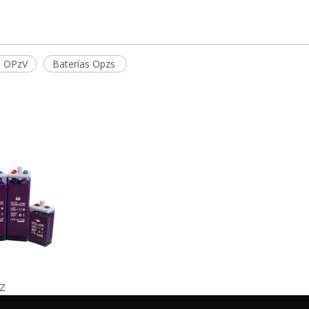
s OPzV
Baterías Opzs
PZ