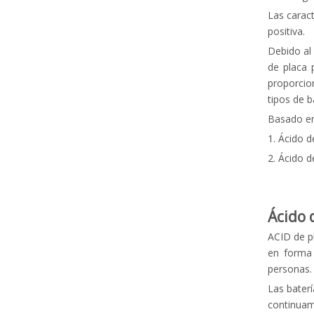
Las caract
positiva.
Debido al 
de placa 
proporcio
tipos de b
Basado en 
1. Ácido 
2. Ácido d
Ácido 
ACID de pl
en forma 
personas.
Las bater
continuam