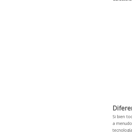
Difere
Si bien to
a menudo 
tecnologí