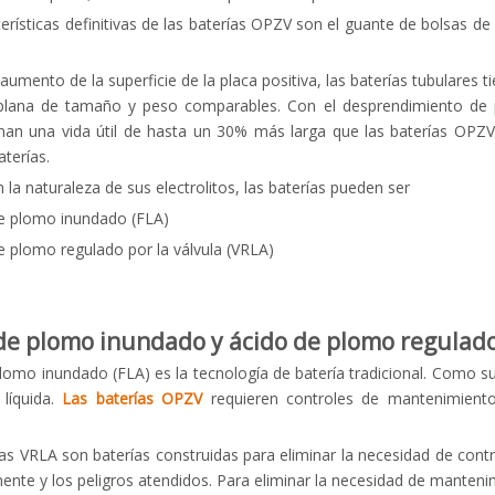
erísticas definitivas de las baterías OPZV son el guante de bolsas de 
aumento de la superficie de la placa positiva, las baterías tubulares 
plana de tamaño y peso comparables. Con el desprendimiento de pl
nan una vida útil de hasta un 30% más larga que las baterías OPZV. 
aterías.
la naturaleza de sus electrolitos, las baterías pueden ser
de plomo inundado (FLA)
e plomo regulado por la válvula (VRLA)
de plomo inundado y ácido de plomo regulado 
omo inundado (FLA) es la tecnología de batería tradicional. Como su no
líquida.
Las baterías OPZV
requieren controles de mantenimient
ías VRLA son baterías construidas para eliminar la necesidad de cont
ente y los peligros atendidos. Para eliminar la necesidad de manteni