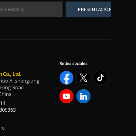
PRESENTACIÓN
Redes sociales
Co., Ltd.
ficio A, shenglong
 Hing Road,
China
514
305363
ong