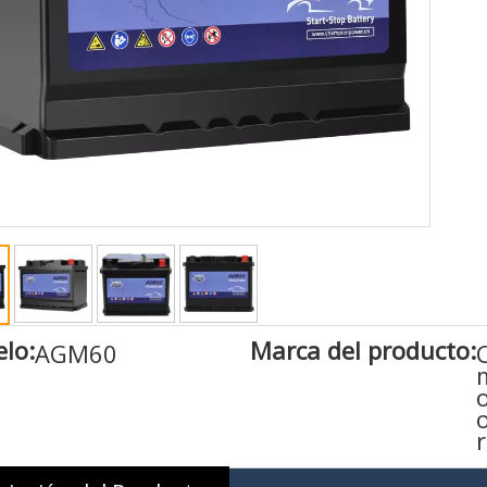
lo:
Marca del producto:
AGM60
r