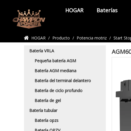
HOGAR
Baterías
Detalles del producto
HOGAR
/
Producto
/
Potencia motriz
/
Start St
AGM60 
Batería VRLA
Pequeña batería AGM
Batería AGM mediana
Batería del terminal delantero
Batería de ciclo profundo
Batería de gel
Batería tubular
Batería opzs
Batería OPZV